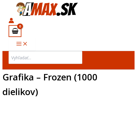
Preskočiť
Main
na
Menu
obsah
Search
for:
Grafika – Frozen (1000
dielikov)