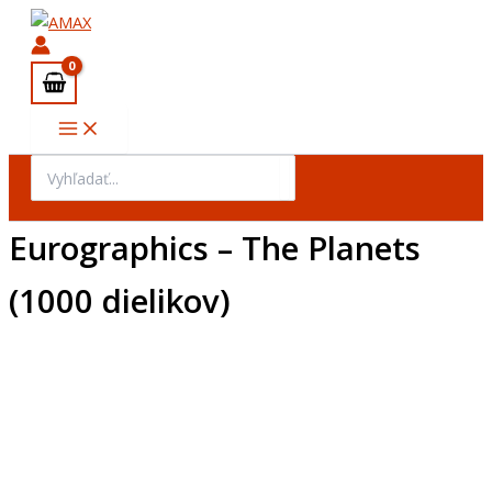
Preskočiť
na
obsah
Search
for:
Eurographics – The Planets
(1000 dielikov)