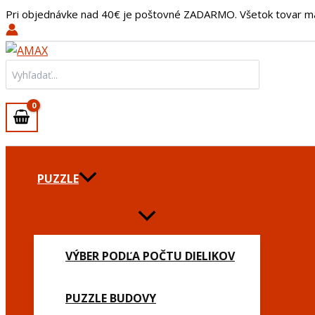
množstvo
Preskočiť
Pri objednávke nad 40€ je poštovné ZADARMO. Všetok tovar m
Držiak
na
na
obsah
sviečky
Luster
Search
for:
PUZZLE
VÝBER PODĽA POČTU DIELIKOV
PUZZLE BUDOVY