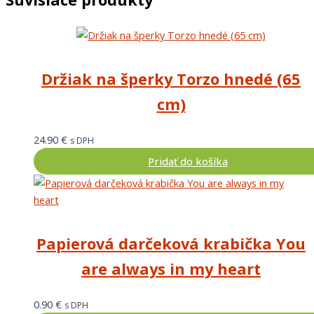
Držiak na šperky Torzo hnedé (65
cm)
24.90
€
s DPH
Pridať do košíka
Papierová darčeková krabička You
are always in my heart
0.90
€
s DPH