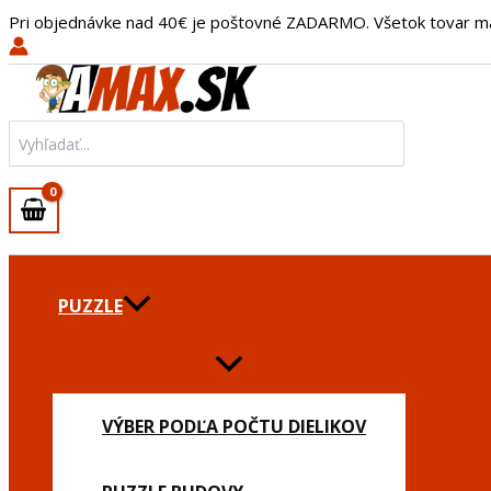
Preskočiť
Pri objednávke nad 40€ je poštovné ZADARMO. Všetok tovar m
na
obsah
Search
for:
PUZZLE
VÝBER PODĽA POČTU DIELIKOV