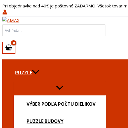
množstvo
Preskočiť
Pri objednávke nad 40€ je poštovné ZADARMO. Všetok tovar m
Crystal
na
Puzzle
obsah
-
Auto
Search
červené,
for:
veterán
PUZZLE
VÝBER PODĽA POČTU DIELIKOV
PUZZLE BUDOVY