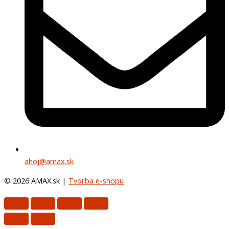
ahoj@amax.sk
© 2026 AMAX.sk |
Tvorba e-shopu