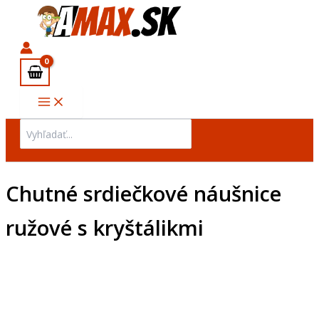
množstvo
Preskočiť
Chutné
na
srdiečkové
obsah
náušnice
ružové
s
kryštálikmi
Search
for:
Chutné srdiečkové náušnice
ružové s kryštálikmi