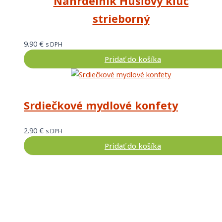
Náhrdelník Husľový kľúč
strieborný
9.90
€
s DPH
Pridať do košíka
Srdiečkové mydlové konfety
2.90
€
s DPH
Pridať do košíka