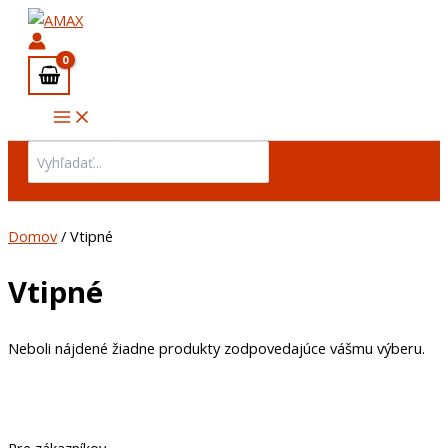
Preskočiť
Main
na
Menu
obsah
Search
for:
Domov
/ Vtipné
Vtipné
Neboli nájdené žiadne produkty zodpovedajúce vášmu výberu.
Pre zákazníkov