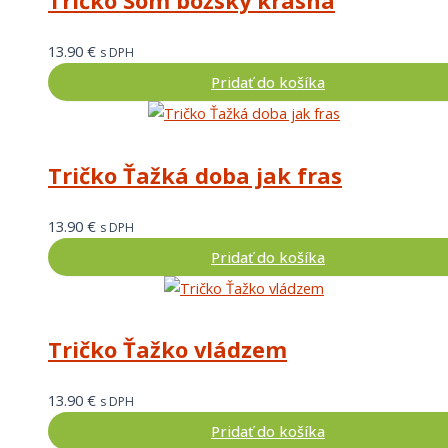
Tričko Som božsky krásna
13.90
€
s DPH
Pridať do košíka
Tričko Ťažká doba jak fras
13.90
€
s DPH
Pridať do košíka
Tričko Ťažko vládzem
13.90
€
s DPH
Pridať do košíka