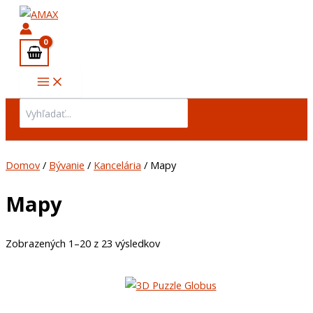
Preskočiť
na
obsah
Search
for:
Domov
/
Bývanie
/
Kancelária
/ Mapy
Mapy
Zobrazených 1–20 z 23 výsledkov