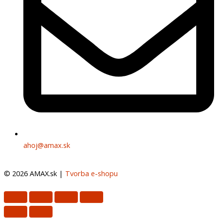
ahoj@amax.sk
© 2026 AMAX.sk |
Tvorba e-shopu