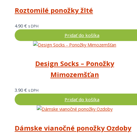
Roztomilé ponožky žlté
4.90
€
s DPH
Pridať do košíka
Design Socks – Ponožky
Mimozemšťan
3.90
€
s DPH
Pridať do košíka
Dámske vianočné ponožky Ozdoby