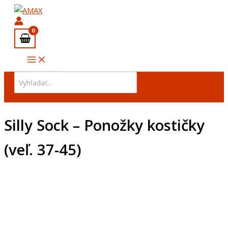
Preskočiť
na
obsah
Search
for:
Silly Sock – Ponožky kostičky
(veľ. 37-45)